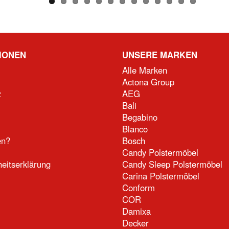
IONEN
UNSERE MARKEN
Alle Marken
Actona Group
z
AEG
Bali
Begabino
Blanco
en?
Bosch
Candy Polstermöbel
heitserklärung
Candy Sleep Polstermöbel
Carina Polstermöbel
Conform
COR
Damixa
Decker