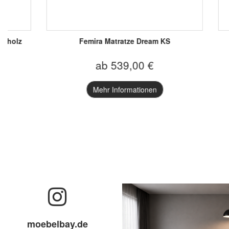
Venjakob Andiamo 3.0 Vitrine 7786
Venjakob E
ab 656,45 €
Mehr Informationen
moebelbay.de