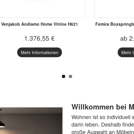
sstisch ET159 KLU Echtholz
Femira Matratze Dre
furnier
ab 793,25 €
ab 539,00 
Mehr Informationen
Mehr Informatione
Willkommen bei M
Wohnen ist so individuell
darin leben. Deshalb find
große Auswahl an Möbeln 