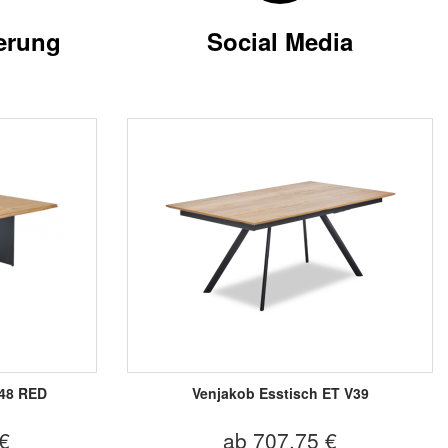
erung
Social Media
248 RED
Venjakob Esstisch ET V39
€
ab 707,75 €