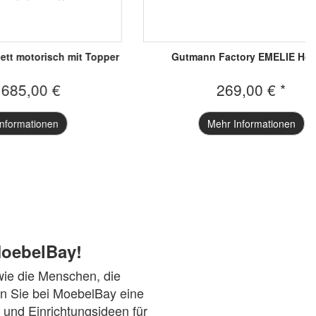
am KS
Venjakob Andiamo Home Vitrine H621
€
1.376,55 €
n
Mehr Informationen
oebelBay!
 wie die Menschen, die
en Sie bei MoebelBay eine
und Einrichtungsideen für