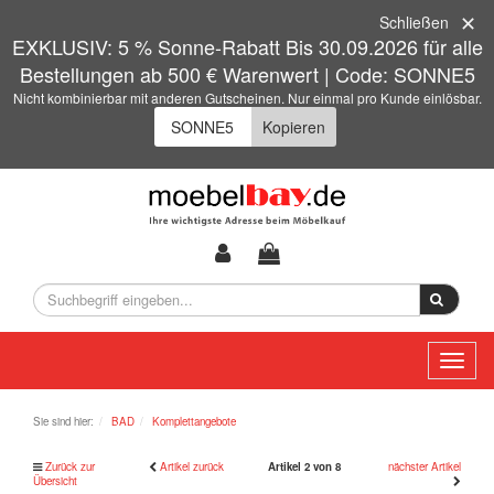
Schließen
EXKLUSIV: 5 % Sonne-Rabatt Bis 30.09.2026 für alle
Bestellungen ab 500 € Warenwert | Code: SONNE5
Nicht kombinierbar mit anderen Gutscheinen. Nur einmal pro Kunde einlösbar.
Kopieren
Toggl
naviga
Sie sind hier:
BAD
Komplettangebote
Zurück zur
Artikel zurück
Artikel 2 von 8
nächster Artikel
Übersicht