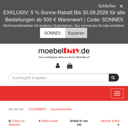
Schließen
EXKLUSIV: 5 % Sonne-Rabatt Bis 30.09.2026 für alle
Bestellungen ab 500 € Warenwert | Code: SONNE5
Nicht kombinierbar mit anderen Gutscheinen. Nur einmal pro Kunde einlösbar.
Kopieren
Toggl
naviga
Sie sind hier:
ESSZIMMER
Esszimmerstühle
Zurück zur
Artikel zurück
Artikel 67 von
nächster Artikel
Übersicht
245