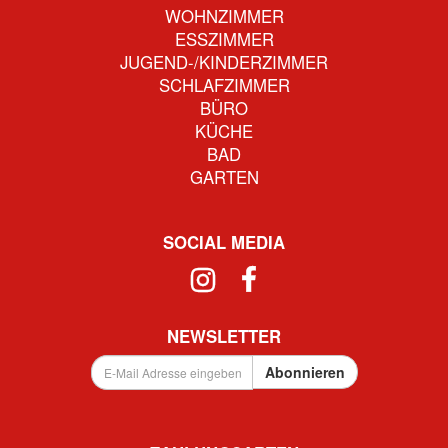
WOHNZIMMER
ESSZIMMER
JUGEND-/KINDERZIMMER
SCHLAFZIMMER
BÜRO
KÜCHE
BAD
GARTEN
SOCIAL MEDIA
NEWSLETTER
E-
Abonnieren
Mail
Adresse
eingeben
...