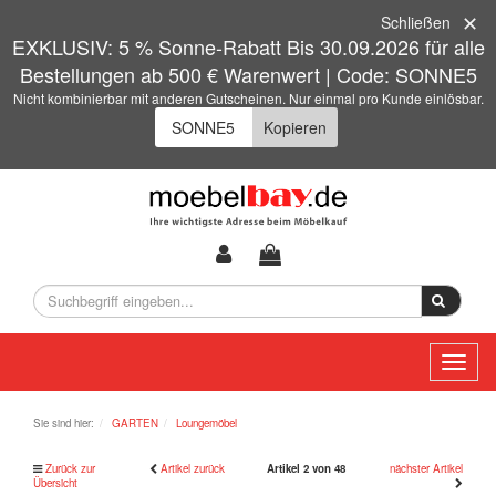
Schließen
EXKLUSIV: 5 % Sonne-Rabatt Bis 30.09.2026 für alle
Bestellungen ab 500 € Warenwert | Code: SONNE5
Nicht kombinierbar mit anderen Gutscheinen. Nur einmal pro Kunde einlösbar.
Kopieren
Toggl
naviga
Sie sind hier:
GARTEN
Loungemöbel
Zurück zur
Artikel zurück
Artikel 2 von 48
nächster Artikel
Übersicht