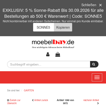
Schließen
EXKLUSIV: 5 % Sonne-Rabatt Bis 30.09.2026 für alle
Bestellungen ab 500 € Warenwert | Code: SONNE5
Nicht kombinierbar mit anderen Gutscheinen. Nur einmal pro Kunde einlösbar.
Kopieren
Toggl
naviga
Sie sind hier:
GARTEN
Zurück zur
Artikel zurück
Artikel 1290 von
nächster Artikel
Übersicht
3072