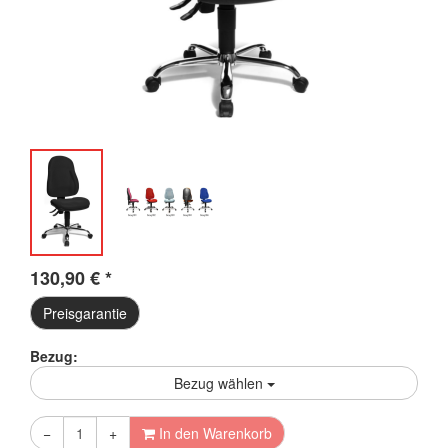
130,90
€
*
Preisgarantie
Bezug:
Bezug wählen
−
+
In den Warenkorb