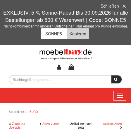
Schließen
EXKLUSIV: 5 % Sonne-Rabatt Bis 30.09.2026 für alle
Bestellungen ab 500 € Warenwert | Code: SONNE5
Nicht kombinierbar mit anderen Gutscheinen. Nur einmal pro Kunde einlösbar.
Kopieren
Toggl
naviga
Sie sind hier:
BÜRO
Zurück zur
Artikel zurück
Artikel 1951 von
nächster Artikel
Übersicht
3072