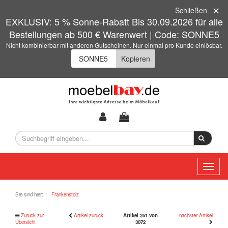
Schließen
EXKLUSIV: 5 % Sonne-Rabatt Bis 30.09.2026 für alle
Bestellungen ab 500 € Warenwert | Code: SONNE5
Nicht kombinierbar mit anderen Gutscheinen. Nur einmal pro Kunde einlösbar.
Kopieren
Toggl
naviga
Sie sind hier:
Frankenstolz
Zurück zur
Artikel zurück
Artikel 251 von
nächster Artikel
Übersicht
3072