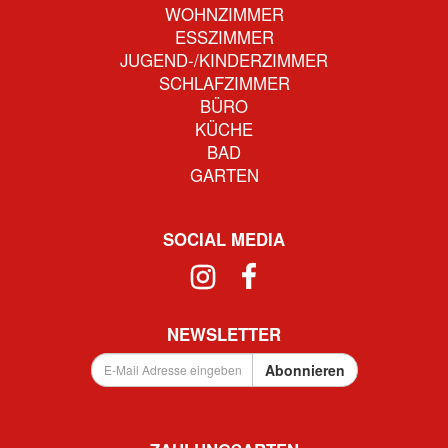
WOHNZIMMER
ESSZIMMER
JUGEND-/KINDERZIMMER
SCHLAFZIMMER
BÜRO
KÜCHE
BAD
GARTEN
SOCIAL MEDIA
NEWSLETTER
E-
Abonnieren
Mail
Adresse
eingeben
...