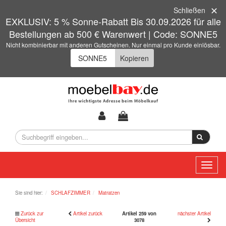
Schließen
EXKLUSIV: 5 % Sonne-Rabatt Bis 30.09.2026 für alle
Bestellungen ab 500 € Warenwert | Code: SONNE5
Nicht kombinierbar mit anderen Gutscheinen. Nur einmal pro Kunde einlösbar.
Kopieren
Toggl
naviga
Sie sind hier:
SCHLAFZIMMER
Matratzen
Zurück zur
Artikel zurück
Artikel 259 von
nächster Artikel
Übersicht
3078