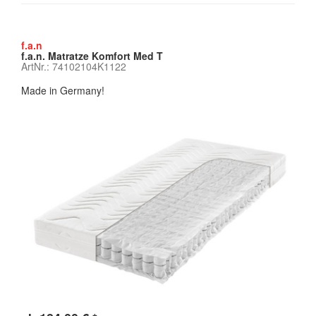
f.a.n
f.a.n. Matratze Komfort Med T
ArtNr.: 74102104K1122
Made in Germany!