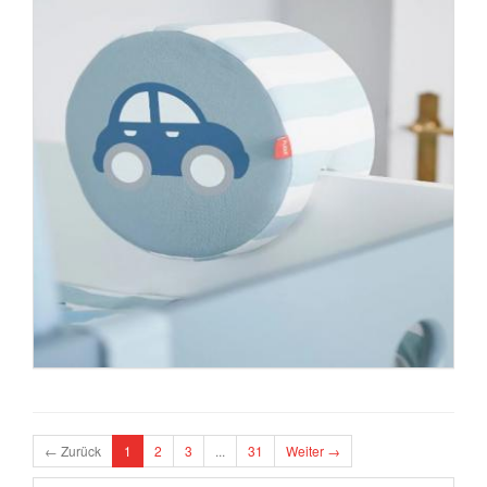
← Zurück
1
2
3
...
31
Weiter →