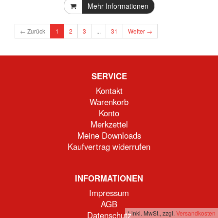
Mehr Informationen
← Zurück
1
2
3
...
31
Weiter →
SERVICE
Kontakt
Warenkorb
Konto
Merkzettel
Meine Downloads
Kaufvertrag widerrufen
INFORMATIONEN
Impressum
AGB
*
inkl. MwSt., zzgl.
Versandkosten
Datenschutz