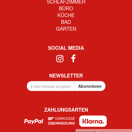
SCHLAFZIMMER
BÜRO
KÜCHE
BAD
GARTEN
SOCIAL MEDIA
NEWSLETTER
E-
Abonnieren
Mail
Adresse
eingeben
...
ZAHLUNGSARTEN