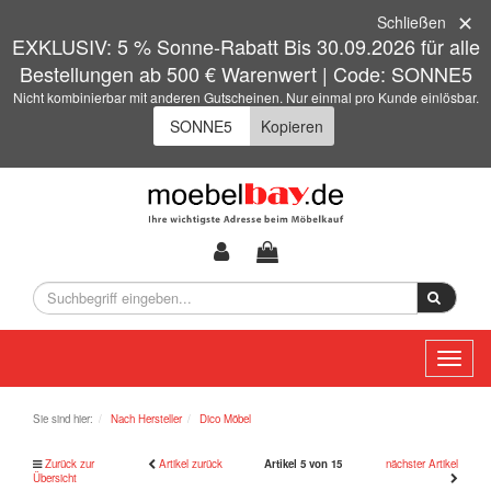
Schließen
EXKLUSIV: 5 % Sonne-Rabatt Bis 30.09.2026 für alle
Bestellungen ab 500 € Warenwert | Code: SONNE5
Nicht kombinierbar mit anderen Gutscheinen. Nur einmal pro Kunde einlösbar.
Kopieren
Toggl
naviga
Sie sind hier:
Nach Hersteller
Dico Möbel
Zurück zur
Artikel zurück
Artikel 5 von 15
nächster Artikel
Übersicht