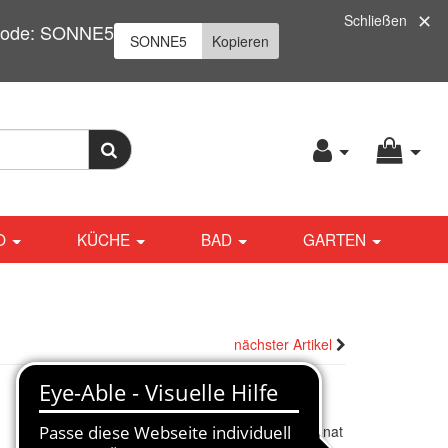
Schließen
| Code: SONNE5
Kopieren
O
KÜCHE
BAD
GARTEN
nächster Artikel
ab
351,00
€
*
Finanzieren ab
22,00 € / Monat