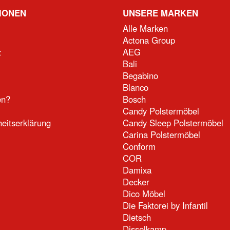
IONEN
UNSERE MARKEN
Alle Marken
Actona Group
z
AEG
Bali
Begabino
Blanco
en?
Bosch
Candy Polstermöbel
heitserklärung
Candy Sleep Polstermöbel
Carina Polstermöbel
Conform
COR
Damixa
Decker
Dico Möbel
Die Faktorei by Infantil
Dietsch
Disselkamp