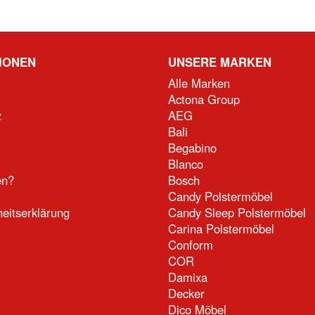
IONEN
UNSERE MARKEN
Alle Marken
Actona Group
z
AEG
Bali
Begabino
Blanco
en?
Bosch
Candy Polstermöbel
heitserklärung
Candy Sleep Polstermöbel
Carina Polstermöbel
Conform
COR
Damixa
Decker
Dico Möbel