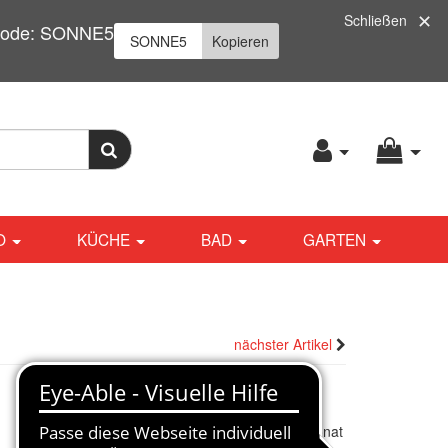
Schließen
| Code: SONNE5
Kopieren
O
KÜCHE
BAD
GARTEN
nächster Artikel
ab
3.773,00
€
*
Finanzieren ab
85,00 € / Monat