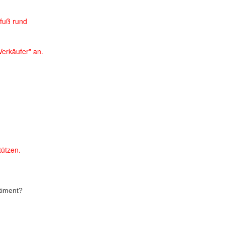
lfuß rund
 Verkäufer" an.
tützen.
timent?