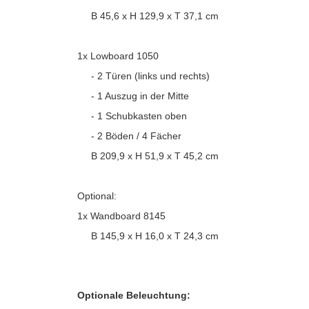
B 45,6 x H 129,9 x T 37,1 cm
1x Lowboard 1050
- 2 Türen (links und rechts)
- 1 Auszug in der Mitte
- 1 Schubkasten oben
- 2 Böden / 4 Fächer
B 209,9 x H 51,9 x T 45,2 cm
Optional:
1x Wandboard 8145
B 145,9 x H 16,0 x T 24,3 cm
Optionale Beleuchtung: