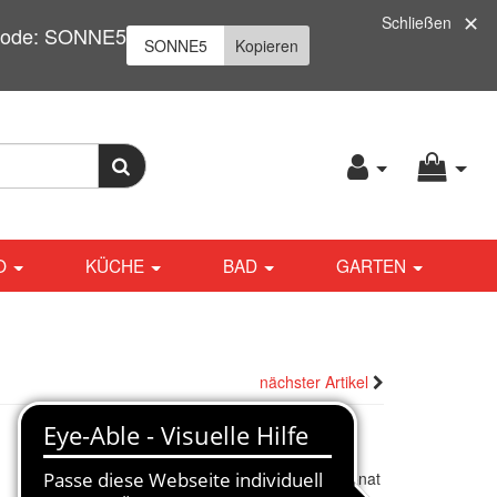
Schließen
| Code: SONNE5
Kopieren
O
KÜCHE
BAD
GARTEN
nächster Artikel
ab
3.475,00
€
*
Finanzieren ab
84,00 € / Monat