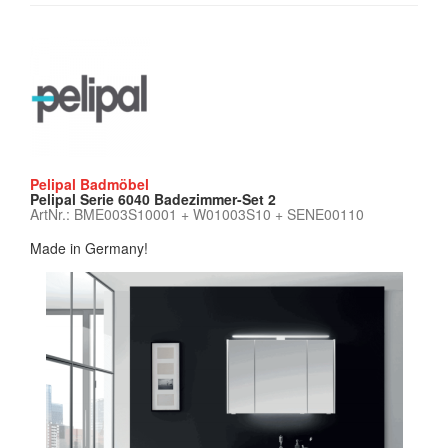
Pelipal Badmöbel
Pelipal Serie 6040 Badezimmer-Set 2
ArtNr.: BME003S10001 + W01003S10 + SENE00110
Made in Germany!