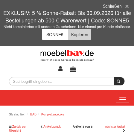
Schließen
EXKLUSIV: 5 % Sonne-Rabatt Bis 30.09.2026 für alle
Bestellungen ab 500 € Warenwert | Code: SONNE5
Nicht kombinierbar mit anderen Gutscheinen. Nur einmal pro Kunde einlösbar.
Kopieren
Toggl
naviga
Sie sind hier:
BAD
Komplettangebote
Zurück zur
Artikel zurück
Artikel 3 von 8
nächster Artikel
Übersicht