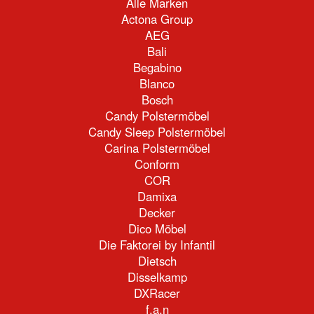
Alle Marken
Actona Group
AEG
Bali
Begabino
Blanco
Bosch
Candy Polstermöbel
Candy Sleep Polstermöbel
Carina Polstermöbel
Conform
COR
Damixa
Decker
Dico Möbel
Die Faktorei by Infantil
Dietsch
Disselkamp
DXRacer
f.a.n