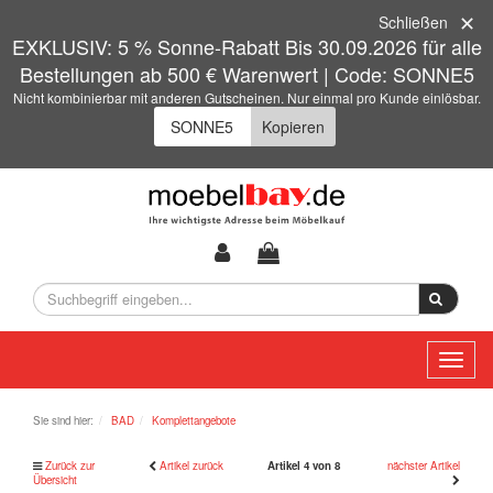
Schließen
EXKLUSIV: 5 % Sonne-Rabatt Bis 30.09.2026 für alle
Bestellungen ab 500 € Warenwert | Code: SONNE5
Nicht kombinierbar mit anderen Gutscheinen. Nur einmal pro Kunde einlösbar.
Kopieren
Toggl
naviga
Sie sind hier:
BAD
Komplettangebote
Zurück zur
Artikel zurück
Artikel 4 von 8
nächster Artikel
Übersicht