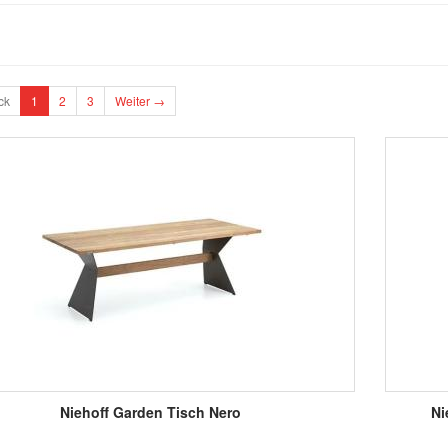
ck
1
2
3
Weiter →
Niehoff Garden Tisch Nero
Ni