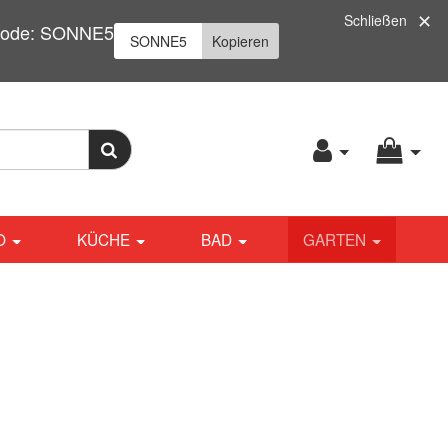
Schließen
| Code: SONNE5
Kopieren
O
KÜCHE
BAD
GARTEN