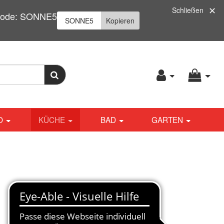
Schließen
| Code: SONNE5
Kopieren
O
KÜCHE
BAD
GARTEN