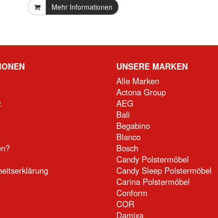
Mehr Informationen
IONEN
UNSERE MARKEN
Alle Marken
Actona Group
z
AEG
Bali
Begabino
Blanco
en?
Bosch
Candy Polstermöbel
heitserklärung
Candy Sleep Polstermöbel
Carina Polstermöbel
Conform
COR
Damixa