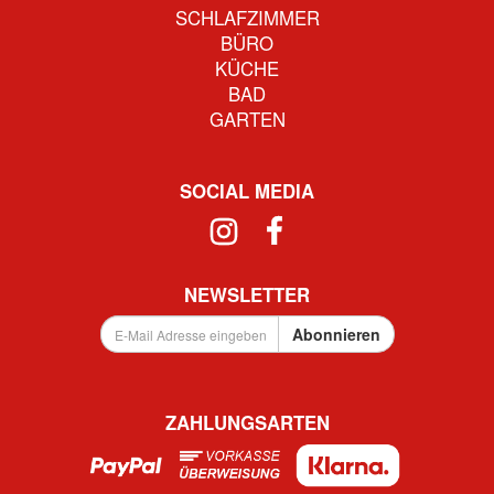
SCHLAFZIMMER
BÜRO
KÜCHE
BAD
GARTEN
SOCIAL MEDIA
NEWSLETTER
E-
Abonnieren
Mail
Adresse
eingeben
...
ZAHLUNGSARTEN