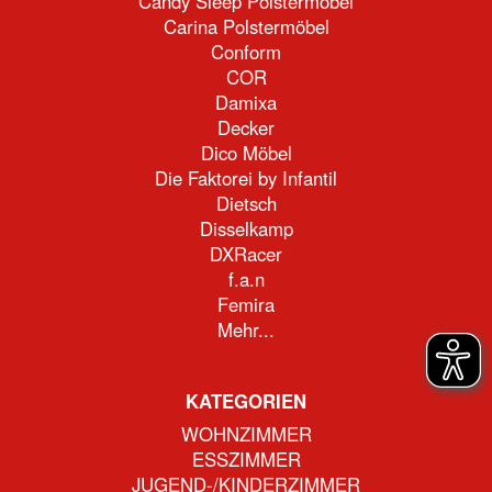
Candy Sleep Polstermöbel
Carina Polstermöbel
Conform
COR
Damixa
Decker
Dico Möbel
Die Faktorei by Infantil
Dietsch
Disselkamp
DXRacer
f.a.n
Femira
Mehr...
KATEGORIEN
WOHNZIMMER
ESSZIMMER
JUGEND-/KINDERZIMMER