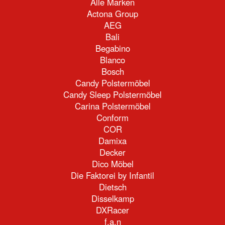
Alle Marken
Actona Group
AEG
Bali
Begabino
Blanco
Bosch
Candy Polstermöbel
Candy Sleep Polstermöbel
Carina Polstermöbel
Conform
COR
Damixa
Decker
Dico Möbel
Die Faktorei by Infantil
Dietsch
Disselkamp
DXRacer
f.a.n