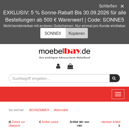
Schließen
EXKLUSIV: 5 % Sonne-Rabatt Bis 30.09.2026 für alle
Bestellungen ab 500 € Warenwert | Code: SONNE5
Nicht kombinierbar mit anderen Gutscheinen. Nur einmal pro Kunde einlösbar.
Kopieren
Toggl
naviga
Sie sind hier:
WOHNZIMMER
Wohnmöbel
Zurück zur
Artikel zurück
Artikel 981 von
nächster Artikel
Übersicht
1461