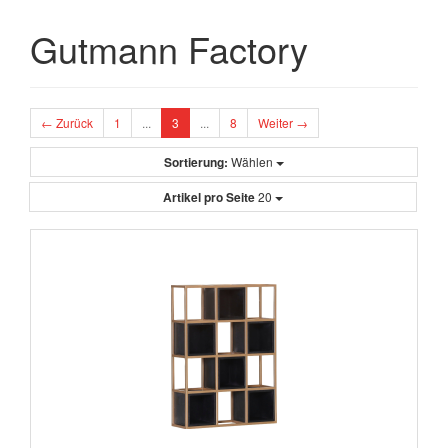
Gutmann Factory
← Zurück
1
...
3
...
8
Weiter →
Sortierung:
Wählen
Artikel pro Seite
20