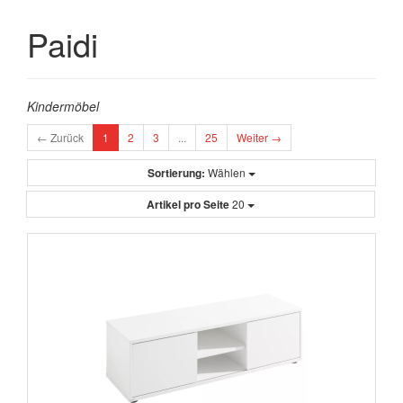
Paidi
Kindermöbel
← Zurück
1
2
3
...
25
Weiter →
Sortierung:
Wählen
Artikel pro Seite
20