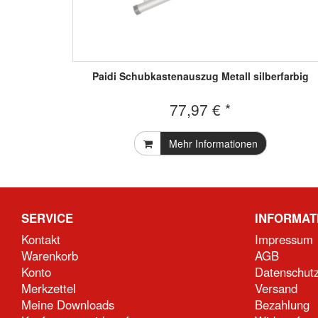
Paidi Schubkastenauszug Metall silberfarbig
77,97 € *
Mehr Informationen
SERVICE
INFORMAT
Kontakt
Impressum
Warenkorb
AGB
Konto
Datenschut
Merkzettel
Versand
Meine Downloads
Bezahlung