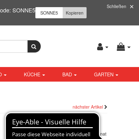
Schließen
| Code: SONNE5
Kopieren
O
KÜCHE
BAD
GARTEN
nächster Artikel
439,57
€
*
Finanzieren ab
21,00 € / Monat