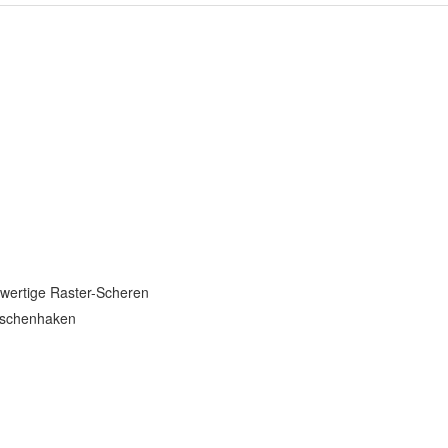
m
chwertige Raster-Scheren
Taschenhaken