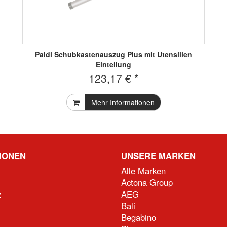
Paidi Schubkastenauszug Plus mit Utensilien
Einteilung
123,17 € *
Mehr Informationen
IONEN
UNSERE MARKEN
Alle Marken
Actona Group
z
AEG
Bali
Begabino