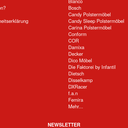
Blanco
en?
Bosch
Candy Polstermöbel
heitserklärung
Candy Sleep Polstermöbel
Carina Polstermöbel
Conform
COR
Damixa
Decker
Dico Möbel
Die Faktorei by Infantil
Dietsch
Disselkamp
DXRacer
f.a.n
Femira
Mehr...
NEWSLETTER