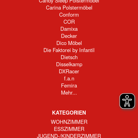
Candy Sleep Polstermöbel
Carina Polstermöbel
Conform
COR
Damixa
Decker
Dico Möbel
Die Faktorei by Infantil
Dietsch
Disselkamp
DXRacer
f.a.n
Femira
Mehr...
KATEGORIEN
WOHNZIMMER
ESSZIMMER
JUGEND-/KINDERZIMMER