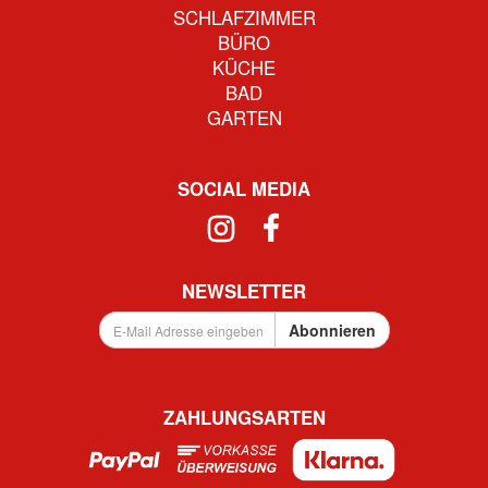
SCHLAFZIMMER
BÜRO
KÜCHE
BAD
GARTEN
SOCIAL MEDIA
NEWSLETTER
E-
Abonnieren
Mail
Adresse
eingeben
...
ZAHLUNGSARTEN