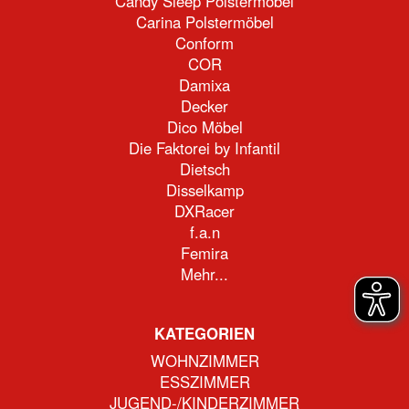
Candy Sleep Polstermöbel
Carina Polstermöbel
Conform
COR
Damixa
Decker
Dico Möbel
Die Faktorei by Infantil
Dietsch
Disselkamp
DXRacer
f.a.n
Femira
Mehr...
KATEGORIEN
WOHNZIMMER
ESSZIMMER
JUGEND-/KINDERZIMMER