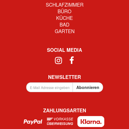
SCHLAFZIMMER
BÜRO
KÜCHE
BAD
GARTEN
SOCIAL MEDIA
NEWSLETTER
E-
Abonnieren
Mail
Adresse
eingeben
...
ZAHLUNGSARTEN