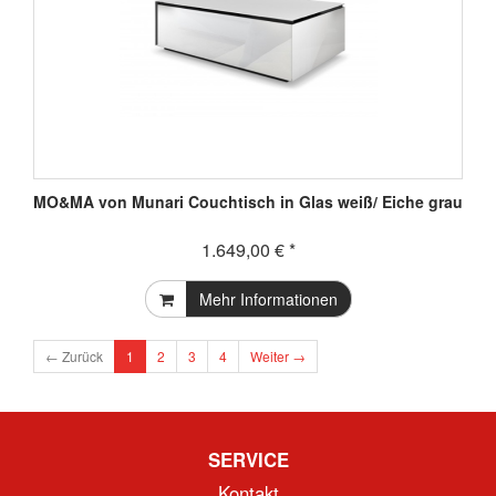
MO&MA von Munari Couchtisch in Glas weiß/ Eiche grau
1.649,00 € *
Mehr Informationen
← Zurück
1
2
3
4
Weiter →
SERVICE
Kontakt